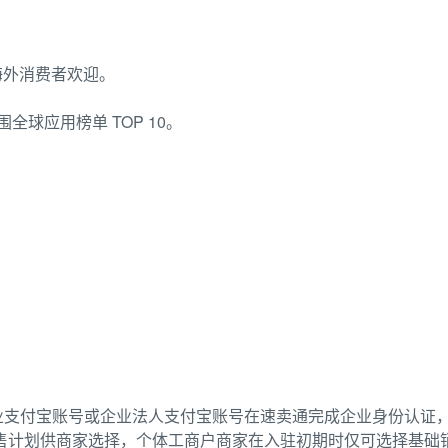
。
海外消费者欢迎。
，入围全球应用榜单 TOP 10。
业支付宝账号或企业法人支付宝账号在速卖通完成企业身份认证
售计划供商家选择，个体工商户商家在入驻初期时仅可选择基础