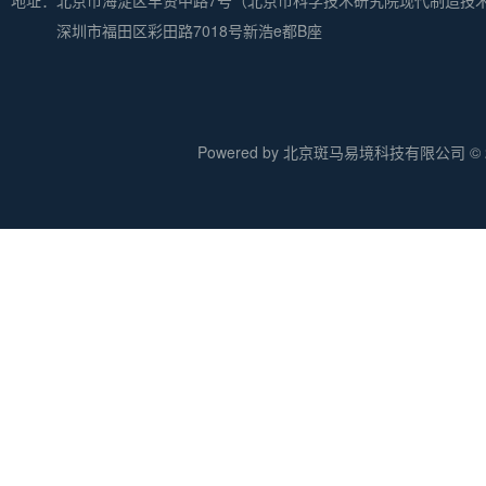
地址：
北京市海淀区丰贤中路7号（北京市科学技术研究院现代制造技
深圳市福田区彩田路7018号新浩e都B座
Powered by 北京斑马易境科技有限公司 © 20